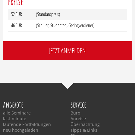
Preise
52 EUR
(Standardpreis)
46 EUR
(Schüler, Studenten, Geringverdiener)
JETZT ANMELDEN
Angebote
Service
alle Seminare
Büro
last-minute
Anreise
laufende Fortbildungen
Übernachtung
neu hochgeladen
Tipps & Links