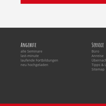
Angebote
Service
alle Seminare
Büro
last-minute
Anreise
laufende Fortbildungen
Übernac
neu hochgeladen
Tipps & 
Sitemap