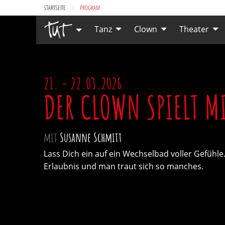
STARTSEITE
CURRENT:
PROGRAM
Tanz
Clown
Theater
21. - 22.03.2026
DER CLOWN SPIELT M
mit
Susanne Schmitt
Lass Dich ein auf ein Wechselbad voller Gefühle. M
Erlaubnis und man traut sich so manches.