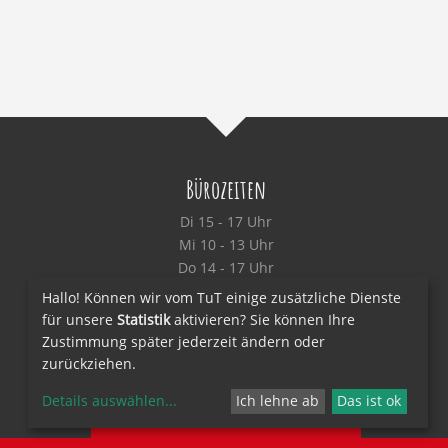
Bürozeiten
Di 15 - 17 Uhr
Mi 10 - 13 Uhr
Do 14 - 17 Uhr
info@das-tut.de
Hallo! Können wir vom TuT einige zusätzliche Dienste
für unsere
Statistik
aktivieren? Sie können Ihre
Zustimmung später jederzeit ändern oder
zurückziehen.
0511 320 680
Details auswählen
...
Ich lehne ab
Das ist ok