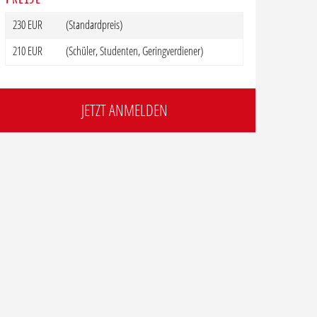
230 EUR
(Standardpreis)
210 EUR
(Schüler, Studenten, Geringverdiener)
JETZT ANMELDEN