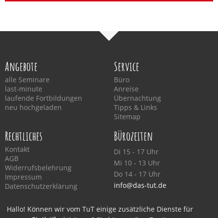
Angebote
Service
alle Seminare
Büro
last-minute
Anreise
laufende Fortbildungen
Übernachtung
neu hochgeladen
Tipps & Links
Sitemap
Rechtliches
Bürozeiten
Kontakt
Di 15 - 17 Uhr
AGB
Mi 10 - 13 Uhr
Widerrufsbelehrung
Do 14 - 17 Uhr
Impressum
info@das-tut.de
Datenschutzerklärung
Hallo! Können wir vom TuT einige zusätzliche Dienste für